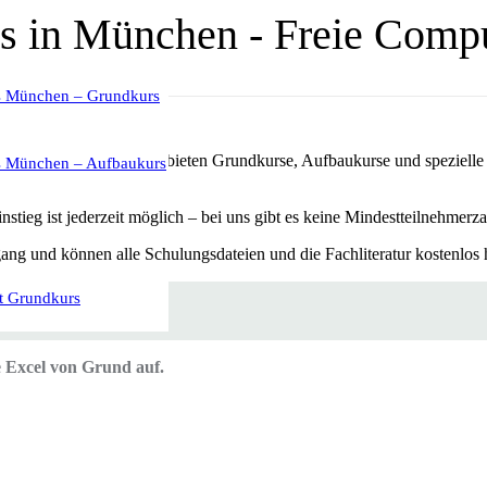
Excel Kurs
rs München – Grundkurs
gabe und Kalkulation. Wir bieten Grundkurse, Aufbaukurse und spezie
rs München – Aufbaukurs
tieg ist jederzeit möglich – bei uns gibt es keine Mindestteilnehmerza
ng und können alle Schulungsdateien und die Fachliteratur kostenlos 
t Grundkurs
 Excel von Grund auf.