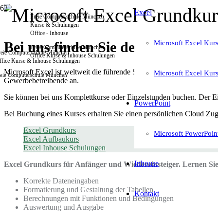
Excel
Freie Computerschule München
Kurse & Schulungen
Office - Inhouse
Bei uns finden Sie den richtigen 
Microsoft Excel Ku
Freie Computerschule München
reie Computerschule München
Office Kurse & Inhouse Schulungen
ffice Kurse & Inhouse Schulungen
Microsoft Excel ist weltweit die führende Software für Tabellenaus
Microsoft Excel Ku
reie Computerschule München
Gewerbebetreibende an.
Sie können bei uns Komplettkurse oder Einzelstunden buchen. Der Eins
PowerPoint
Bei Buchung eines Kurses erhalten Sie einen persönlichen Cloud Zuga
Excel Grundkurs
Microsoft PowerPoin
Excel Aufbaukurs
Excel Inhouse Schulungen
Inhouse
Excel Grundkurs für Anfänger und Wiedereinsteiger. Lernen Sie
Korrekte Dateneingaben
Formatierung und Gestaltung der Tabellen
Kontakt
Berechnungen mit Funktionen und Bedingungen
Auswertung und Ausgabe